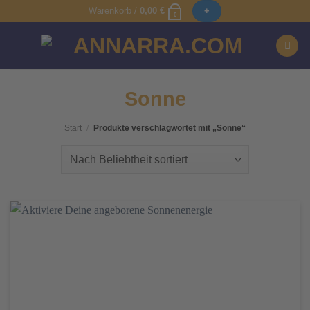
Zum
Warenkorb /
0,00
€
+
0
Inhalt
springen
Sonne
Start
/
Produkte verschlagwortet mit „Sonne“